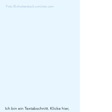
Foto ©
shutterstock.com
/
wix.com
Ich bin ein Textabschnitt. Klicke hier,